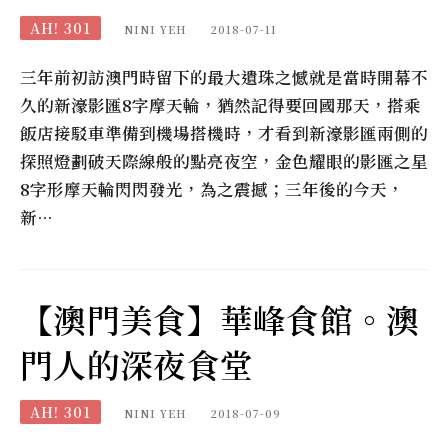
AH! 301
NINI YEH
2018-07-11
三年前初訪澳門時留下的最大遺珠之憾就是當時開幕不
久的新濠影匯8字摩天輪，猶然記得要回國那天，搭乘
飯店接駁車準備到機場搭機時，才看到新濠影匯兩側的
探照燈劃破天際線般的點亮夜空，金色耀眼的影匯之星
8字形摩天輪閃閃發光，為之震撼；三年後的今天，
新…
【澳門美食】華峰食館。澳
門人的深夜食堂
AH! 301
NINI YEH
2018-07-09