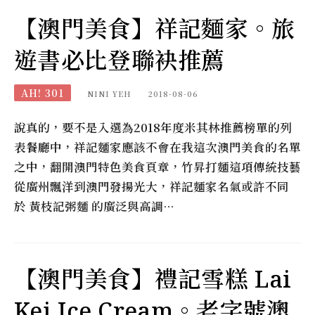
【澳門美食】祥記麵家。旅
遊書必比登聯袂推薦
AH! 301
NINI YEH
2018-08-06
說真的，要不是入選為2018年度米其林推薦榜單的列
表餐廳中，祥記麵家應該不會在我這次澳門美食的名單
之中，翻開澳門特色美食頁章，竹昇打麵這項傳統技藝
從廣州飄洋到澳門發揚光大，祥記麵家名氣或許不同
於 黃枝記粥麵 的廣泛與高調…
【澳門美食】禮記雪糕 Lai
Kei Ice Cream。老字號澳