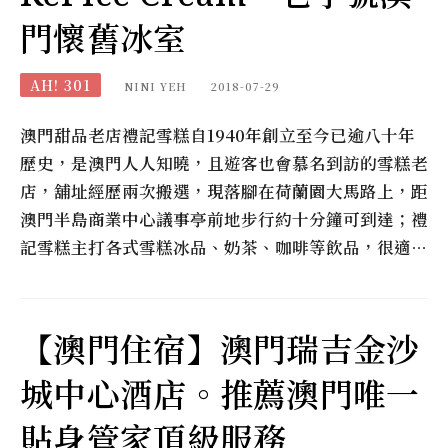
門懷舊冰室
AH! 301
NINI YEH
2018-07-29
澳門甜品老店禮記雪糕自1940年創立至今已逾八十年
歷史，是澳門人人知曉，且遊客也會慕名到訪的雪糕老
店，舖址經歷兩次搬選，現落腳在荷蘭園大馬路上，距
澳門半島商業中心議事亭前地步行約十分鐘可到達；禮
記雪糕主打各式雪糕冰品、奶茶、咖啡等飲品，很適…
【澳門住宿】澳門瑞吉金沙
城中心酒店。推薦澳門唯一
貼身管家頂級服務