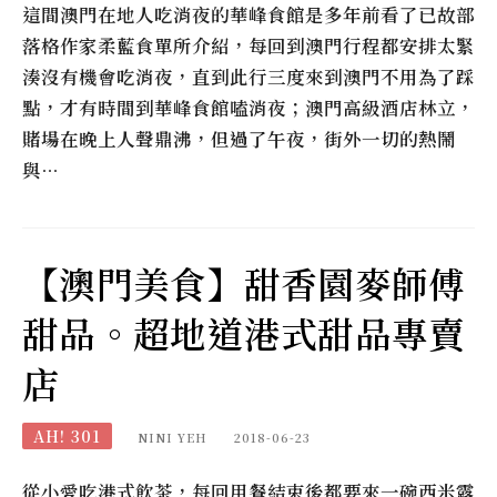
這間澳門在地人吃消夜的華峰食館是多年前看了已故部
落格作家柔藍食單所介紹，每回到澳門行程都安排太緊
湊沒有機會吃消夜，直到此行三度來到澳門不用為了踩
點，才有時間到華峰食館嗑消夜；澳門高級酒店林立，
賭場在晚上人聲鼎沸，但過了午夜，街外一切的熱鬧
與…
【澳門美食】甜香園麥師傅
甜品。超地道港式甜品專賣
店
AH! 301
NINI YEH
2018-06-23
從小愛吃港式飲茶，每回用餐結束後都要來一碗西米露