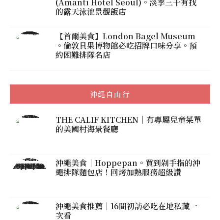
(Amanti Hotel Seoul)。淡季三千有找
的露天泳池景觀飯店
【首爾美食】London Bagel Museum
。倫敦貝果博物館必吃招牌口味分享。預
約困難排隊名店
沖繩自由行
THE CALIF KITCHEN｜有專屬兒童菜單
的美國村海景餐廳
沖繩美食｜Hoppepan。買到剁手指的沖
繩排隊麵包店！回烤加熱服務超級讚
沖繩美食推薦｜16間初訪必吃在地私藏一
次看