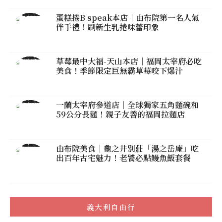
蛋糕捲B speak本店｜由布院第一名人氣
伴手禮！刷新生乳捲味蕾印象
草莓最中大福-天山本店｜福岡太宰府必吃
美食！季節限定巨無霸草莓咬下爆汁
一蘭太宰府參道店｜全球獨家五角麵碗和
59公分長麵！親子友善的福岡拉麵店
由布院美食｜龜之井別莊「湯之岳庵」吃
出百年古宅魅力！老饕必點鰻魚飯套餐
義大利自由行