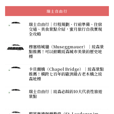
瑞士自由行
瑞士自由行｜行程規劃、行前準備、住宿
交通、美食景點介紹，蜜月旅行自我實現
全攻略
穆塞格城牆（Museggmauer）｜琉森景
點推薦！可以俯瞰琉森城市美景的歷史地
標
卡貝爾橋（Chapel Bridge）｜琉森景點
推薦！橫跨七百年的歐洲最古老木橋之琉
森地標
瑞士自由行｜琉森必踩的10大代表性旅遊
景點
聖萊奧德伽爾教堂（St. Leodegar im